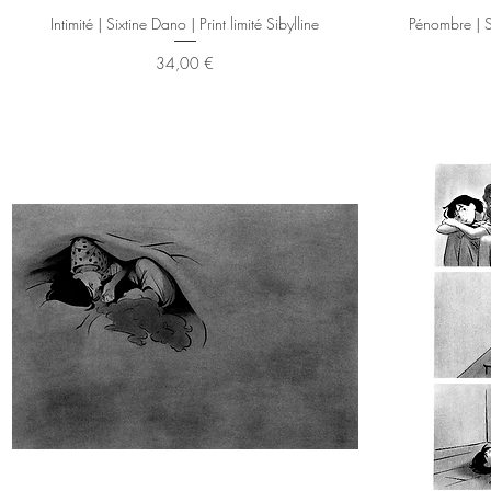
Aperçu rapide
Intimité | Sixtine Dano | Print limité Sibylline
Pénombre | Si
Prix
34,00 €