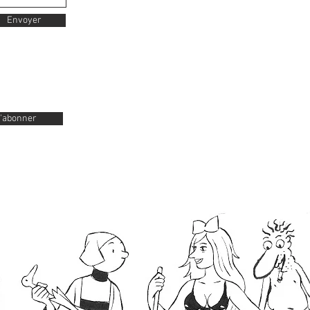
Envoyer
'abonner