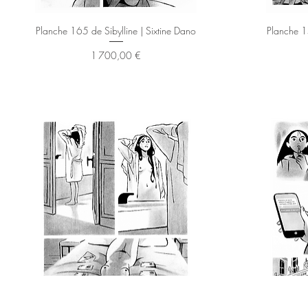
Aperçu rapide
Planche 165 de Sibylline | Sixtine Dano
Planche 15
Prix
1 700,00 €