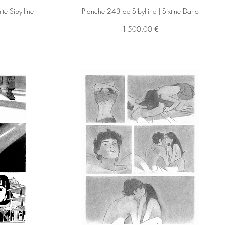
Aperçu rapide
mité Sibylline
Planche 243 de Sibylline | Sixtine Dano
Prix
1 500,00 €