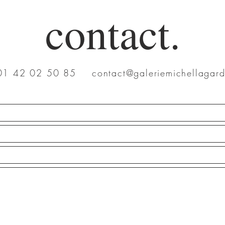
contact.
Aperçu rapide
Aperçu rapide
7 de Sibylline | Sixtine Dano
Caresse n°2 | Sixtine 
Prix
Prix
1 200,00 €
450,00 €
 01 42 02 50 85
contact@galeriemichellagard