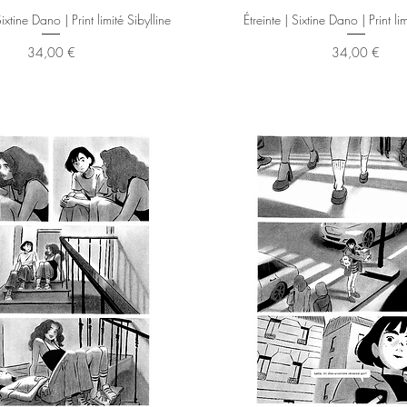
Aperçu rapide
Aperçu rapide
xtine Dano | Print limité Sibylline
Étreinte | Sixtine Dano | Print li
Prix
Prix
34,00 €
34,00 €