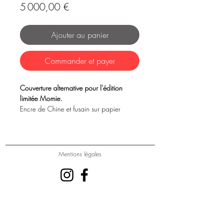
Prix
5 000,00 €
Ajouter au panier
Commander et payer
Couverture alternative pour l'édition
limitée Momie.
Encre de Chine et fusain sur papier
67 x 102 cm
Mentions légales
© 2023 Galerie Michel Lagarde 13 rue Bouchardon
75010 Paris - France
01 42 02 50 85
-
www.galeriemichellagarde.fr
-
www.michellagarde.fr